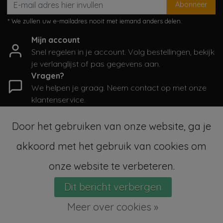
Abonneer
* We zullen uw e-mailadres nooit met iemand anders delen.
Mijn account
Snel regelen in je account. Volg bestellingen, bekijk
je verlanglijst of pas gegevens aan.
Vragen?
We helpen je graag. Neem contact op met onze
klantenservice.
Informatie
Door het gebruiken van onze website, ga je
Mijn account
akkoord met het gebruik van cookies om
Categorieën
Contactgegevens
onze website te verbeteren.
Dit bericht verbergen
© Copyright 2026 - SampleSale4Kids | Realisatie
InStijl Media
Sitemap
|
Algemene voorwaarden
|
RSS Feed
Meer over cookies »