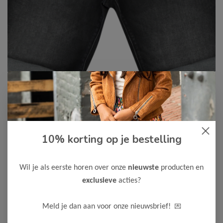
Cars Jeans
-50%
10% korting op je bestelling
Cars Jeans Jongens Short
CALIFORNIA
Wil je als eerste horen over onze
nieuwste
producten en
22,50
44,99
exclusieve
acties?
Kleur: Black Used
💌
Meld je dan aan voor onze nieuwsbrief!
Maak een keuze: