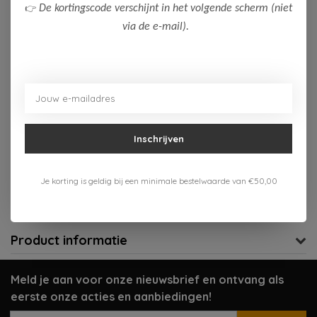
👉
De kortingscode verschijnt in het volgende scherm (niet
92
128
152
164
176
via de e-mail).
Op voorraad (1)
Toevoegen aan winkelwagen
Aan verlanglijst toevoegen
Inschrijven
Gratis verzenden vanaf 75,-
Je korting is geldig bij een minimale bestelwaarde van €50,00
Verzenden 1-3 werkdagen
Meer informatie?
Neem contact op over dit product
Product informatie
Meld je aan voor onze nieuwsbrief en ontvang als
eerste onze acties en aanbiedingen!