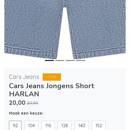
Cars Jeans
-50%
Cars Jeans Jongens Short
HARLAN
20,00
39,99
Maak een keuze:
92
104
116
128
140
152