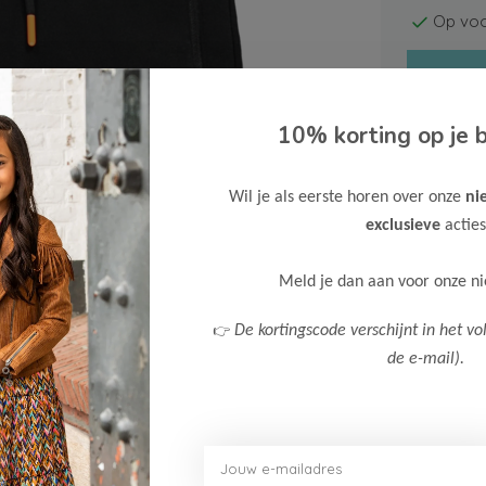
Op voo
10% korting op je b
Wil je als eerste horen over onze
ni
Gratis ve
exclusieve
acties
Verzende
Meld je dan aan voor onze n
Meer inf
👉
De kortingscode verschijnt in het vo
de e-mail).
Afbeelding vergroten