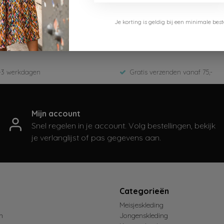
Cars Jeans
Je korting is geldig bij een minimale b
5511501Black/Peach
Zomer 2024
-3 werkdagen
Gratis verzenden vanaf 75,-
Mijn account
Snel regelen in je account. Volg bestellingen, bekijk
je verlanglijst of pas gegevens aan.
t
Categorieën
Meisjeskleding
n
Jongenskleding