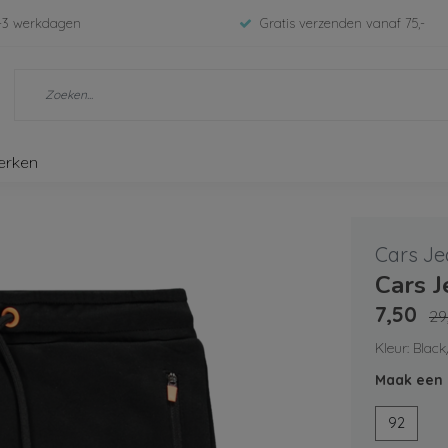
-3 werkdagen
Gratis verzenden vanaf 75,-
erken
Cars Je
Cars 
7,50
29
Kleur: Blac
Maak een 
92