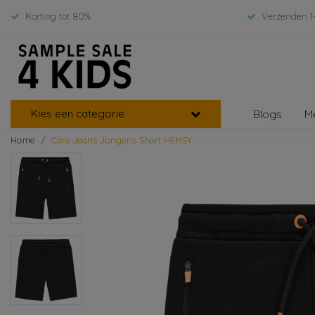
Korting tot 80%
Verzenden 1
Kies een categorie
Blogs
M
Home
Cars Jeans Jongens Short HEMSY