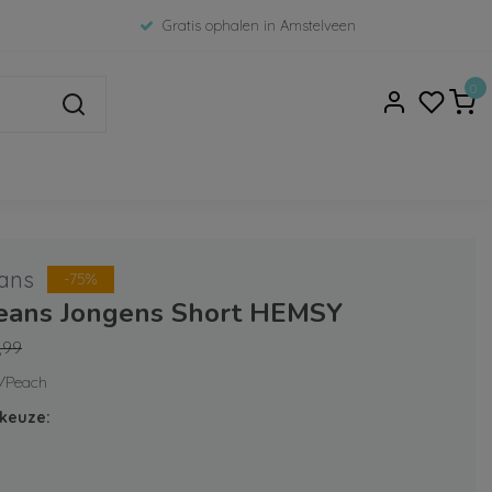
Gratis ophalen in Amstelveen
0
ans
-75%
Jeans Jongens Short HEMSY
,99
k/Peach
keuze: