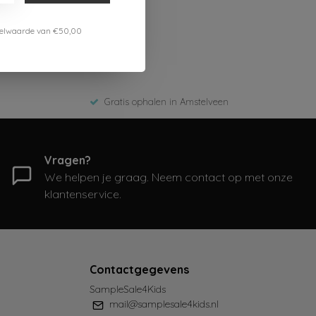
estelwaarde van €50,00
Gratis ophalen in Amstelveen
Vragen?
We helpen je graag. Neem contact op met onze
klantenservice.
Contactgegevens
SampleSale4Kids
mail@samplesale4kids.nl