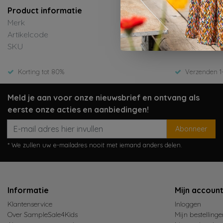
Product informatie
Merk
Artikelcode
SKU
Korting tot 80%
Verzenden 1
Meld je aan voor onze nieuwsbrief en ontvang als
eerste onze acties en aanbiedingen!
Abonneer
* We zullen uw e-mailadres nooit met iemand anders delen.
Informatie
Mijn accoun
Klantenservice
Inloggen
Over SampleSale4Kids
Mijn bestellinge