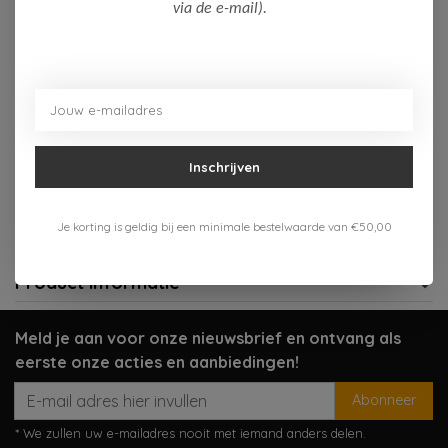
Op voorraad (1)
via de e-mail).
Toevoegen aan winkelwagen
Aan verlanglijst toevoegen
Inschrijven
Gratis verzenden vanaf 75,-
Verzenden 1-3 werkdagen
Je korting is geldig bij een minimale bestelwaarde van €50,00
Meer informatie?
Neem contact op over dit product
Product informatie
Meld je aan voor onze nieuwsbrief en ontvang als
eerste onze acties en aanbiedingen!
Abonneer
* We zullen uw e-mailadres nooit met iemand anders delen.