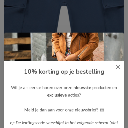
10% korting op je bestelling
Cars Jeans
-50%
Cars Jeans Jongens Short NYO
Wil je als eerste horen over onze
nieuwste
producten en
17,50
34,99
exclusieve
acties?
Maak een keuze:
💌
Meld je dan aan voor onze nieuwsbrief!
116
128
140
152
164
👉
De kortingscode verschijnt in het volgende scherm (niet