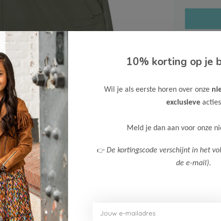
10% korting op je b
Gratis ve
Wil je als eerste horen over onze
ni
Verzende
exclusieve
acties
Meer inf
Meld je dan aan voor onze n
👉
De kortingscode verschijnt in het vo
de e-mail).
Afbeelding vergroten