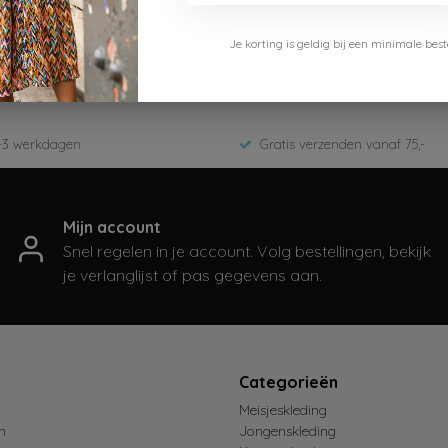
Cars Jeans
Je korting is geldig bij een minimale b
5887144-Moss
ED-Zomer 2026
-3 werkdagen
Gratis verzenden vanaf 75,-
Mijn account
Snel regelen in je account. Volg bestellingen, bekijk
je verlanglijst of pas gegevens aan.
t
Categorieën
Meisjeskleding
n
Jongenskleding