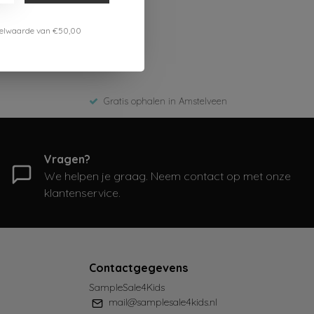
estelwaarde van €50,00
Gratis ophalen in Amstelveen
Vragen?
We helpen je graag. Neem contact op met onze
klantenservice.
Contactgegevens
SampleSale4Kids
mail@samplesale4kids.nl