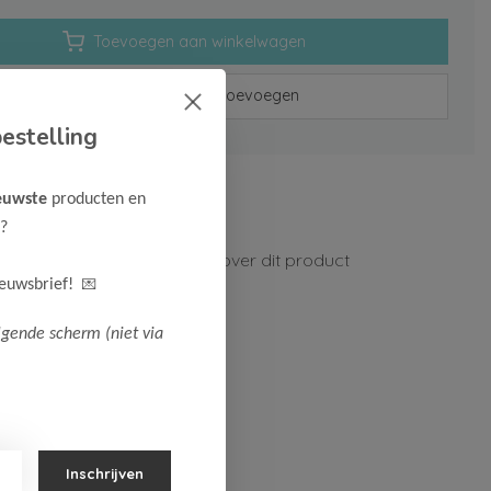
Toevoegen aan winkelwagen
Aan verlanglijst toevoegen
estelling
rzenden vanaf 75,-
euwste
producten en
n 1-3 werkdagen
?
ormatie?
Neem contact op over dit product
💌
ieuwsbrief!
lgende scherm (niet via
Inschrijven