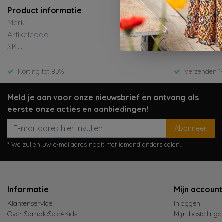
Product informatie
Merk
Artikelcode
SKU
Korting tot 80%
Verzenden 1
Meld je aan voor onze nieuwsbrief en ontvang als
eerste onze acties en aanbiedingen!
Abonneer
* We zullen uw e-mailadres nooit met iemand anders delen.
Informatie
Mijn accoun
Klantenservice
Inloggen
Over SampleSale4Kids
Mijn bestellinge