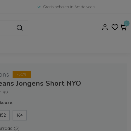
Gratis ophalen in Amstelveen
0
ans
-50%
Jeans Jongens Short NYO
4,99
keuze:
152
164
rraad (5)