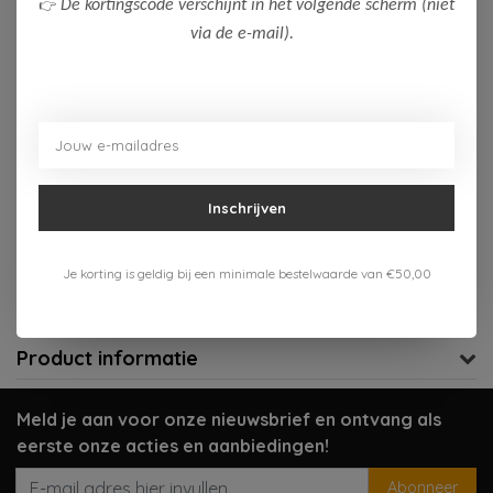
👉
De kortingscode verschijnt in het volgende scherm (niet
via de e-mail).
Op voorraad (3)
Toevoegen aan winkelwagen
Aan verlanglijst toevoegen
Inschrijven
Gratis verzenden vanaf 75,-
Je korting is geldig bij een minimale bestelwaarde van €50,00
Verzenden 1-3 werkdagen
Meer informatie?
Neem contact op over dit product
Product informatie
Meld je aan voor onze nieuwsbrief en ontvang als
eerste onze acties en aanbiedingen!
Abonneer