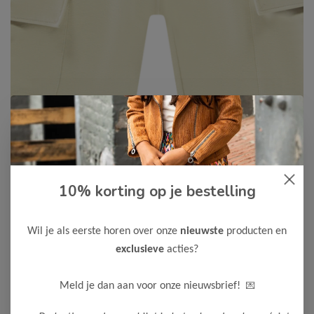
Cars Jeans
-50%
10% korting op je bestelling
Cars Jeans Jongens Short NYO
17,50
34,99
Wil je als eerste horen over onze
nieuwste
producten en
exclusieve
acties?
Maak een keuze:
92
104
116
128
140
152
💌
Meld je dan aan voor onze nieuwsbrief!
164
176