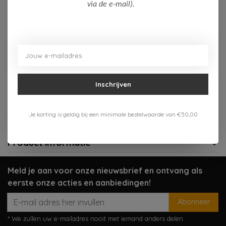
Op voorraad (4)
via de e-mail).
Toevoegen aan winkelwagen
Aan verlanglijst toevoegen
Inschrijven
Gratis verzenden vanaf 75,-
Verzenden 1-3 werkdagen
Je korting is geldig bij een minimale bestelwaarde van €50,00
Meer informatie?
Neem contact op over dit product
Product informatie
Meld je aan voor onze nieuwsbrief en ontvang als
eerste onze acties en aanbiedingen!
Abonneer
* We zullen uw e-mailadres nooit met iemand anders delen.