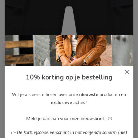
10% korting op je bestelling
Cars Jeans
-50%
Cars Jeans Jongens Short NYO
Wil je als eerste horen over onze
nieuwste
producten en
17,50
34,99
exclusieve
acties?
Maak een keuze:
💌
Meld je dan aan voor onze nieuwsbrief!
128
👉
De kortingscode verschijnt in het volgende scherm (niet