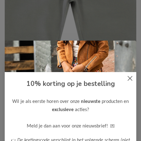
10% korting op je bestelling
Cars Jeans
-50%
Cars Jeans Jongens Short PALSY
15,00
Wil je als eerste horen over onze
nieuwste
producten en
29,99
exclusieve
acties?
Kleur: Short Mid Grey
Maak een keuze:
💌
Meld je dan aan voor onze nieuwsbrief!
104
👉
De kortingscode verschijnt in het volgende scherm (niet