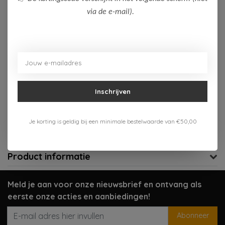
via de e-mail).
Op voorraad (2)
Toevoegen aan winkelwagen
Aan verlanglijst toevoegen
Inschrijven
Gratis verzenden vanaf 75,-
Verzenden 1-3 werkdagen
Je korting is geldig bij een minimale bestelwaarde van €50,00
Meer informatie?
Neem contact op over dit product
Product informatie
Meld je aan voor onze nieuwsbrief en ontvang als
eerste onze acties en aanbiedingen!
Abonneer