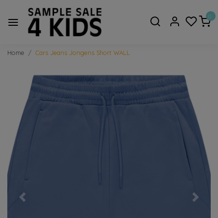
0
Home
Cars Jeans Jongens Short WALL
Vorige
Volge