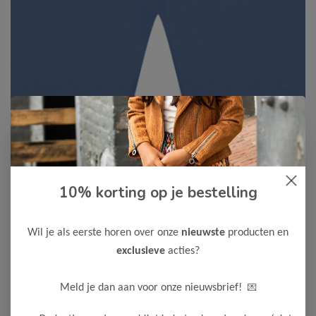
Cars Jeans
-50%
10% korting op je bestelling
Cars Jeans Jongens Short WALL
12,50
24,99
Wil je als eerste horen over onze
nieuwste
producten en
exclusieve
acties?
Maak een keuze:
92
104
116
128
152
164
💌
Meld je dan aan voor onze nieuwsbrief!
176