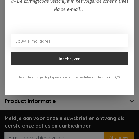
👉
De kortingscode verschijnt in het volgende scherm (niet
via de e-mail).
Op voorraad (1)
Toevoegen aan winkelwagen
Aan verlanglijst toevoegen
Inschrijven
Gratis verzenden vanaf 75,-
Je korting is geldig bij een minimale bestelwaarde van €50,00
Verzenden 1-3 werkdagen
Meer informatie?
Neem contact op over dit product
Product informatie
Meld je aan voor onze nieuwsbrief en ontvang als
eerste onze acties en aanbiedingen!
Abonneer