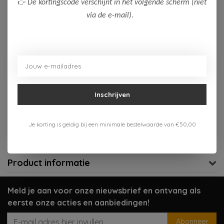
👉
De kortingscode verschijnt in het volgende scherm (niet
via de e-mail).
Niet op voorraad
Niet op voorraad
Aan verlanglijst toevoegen
Inschrijven
Gratis verzenden vanaf 75,-
Je korting is geldig bij een minimale bestelwaarde van €50,00
Verzenden 1-3 werkdagen
Meer informatie?
Neem contact op over dit product
Product informatie
Meld je aan voor onze nieuwsbrief en ontvang als
eerste onze acties en aanbiedingen!
Abonneer