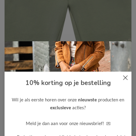
Cars Jeans
-50%
10% korting op je bestelling
Cars Jeans Jongens Short WALL
12,50
24,99
Wil je als eerste horen over onze
nieuwste
producten en
exclusieve
acties?
Maak een keuze:
92
104
116
128
152
164
💌
Meld je dan aan voor onze nieuwsbrief!
176