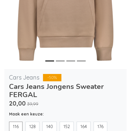
Cars Jeans
-50%
Cars Jeans Jongens Sweater
FERGAL
20,00
39,99
Maak een keuze:
116
128
140
152
164
176