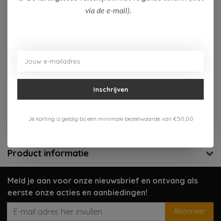
via de e-mail).
Op voorraad (5)
Toevoegen aan winkelwagen
Aan verlanglijst toevoegen
Inschrijven
Gratis verzenden vanaf 75,-
Verzenden 1-3 werkdagen
Je korting is geldig bij een minimale bestelwaarde van €50,00
Meer informatie?
Neem contact op over dit product
Product informatie
Meld je aan voor onze nieuwsbrief en ontvang als
eerste onze acties en aanbiedingen!
Abonneer