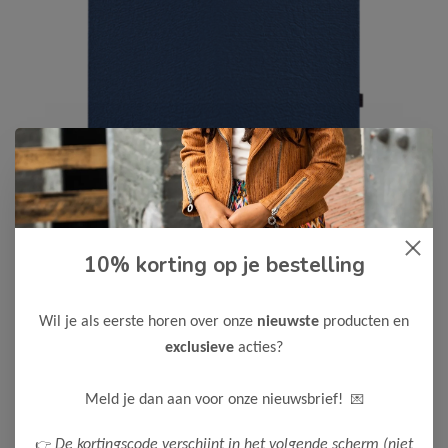
10% korting op je bestelling
Cars Jeans
-50%
Cars Jeans Jongens T-Shirt
CARLOW
Wil je als eerste horen over onze
nieuwste
producten en
15,00
exclusieve
acties?
29,99
Maak een keuze:
💌
Meld je dan aan voor onze nieuwsbrief!
116
128
140
152
164
176
👉
De kortingscode verschijnt in het volgende scherm (niet