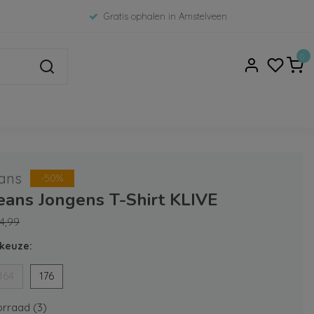
Gratis ophalen in Amstelveen
0
ans
-50%
eans Jongens T-Shirt KLIVE
4,99
keuze:
164
176
rraad (3)