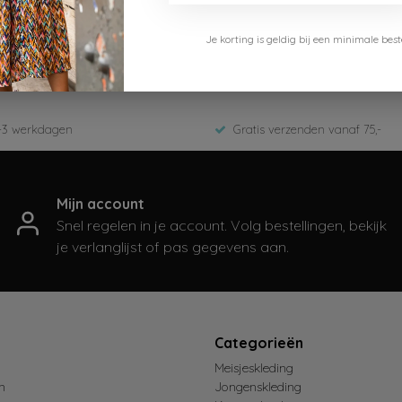
Cars Jeans
Je korting is geldig bij een minimale b
5428483-Sand
ED-Zomer 2026
-3 werkdagen
Gratis verzenden vanaf 75,-
Mijn account
Snel regelen in je account. Volg bestellingen, bekijk
je verlanglijst of pas gegevens aan.
t
Categorieën
Meisjeskleding
n
Jongenskleding