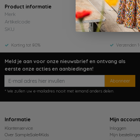
Product informatie
Merk
Artikelcode
SKU
Korting tot 80%
Verzenden 1
Meld je aan voor onze nieuwsbrief en ontvang als
eerste onze acties en aanbiedingen!
Abonneer
* We zullen uw e-mailadres nooit met iemand anders delen.
Informatie
Mijn accoun
Klantenservice
Inloggen
Over SampleSale4Kids
Mijn bestellinge