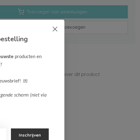
Toevoegen aan winkelwagen
Aan verlanglijst toevoegen
estelling
rzenden vanaf 75,-
euwste
producten en
n 1-3 werkdagen
?
ormatie?
Neem contact op over dit product
💌
ieuwsbrief!
lgende scherm (niet via
Inschrijven