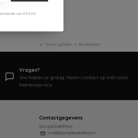
estelwaarde van €50,00
Gratis ophalen in Amstelveen
Vragen?
We helpen je graag. Neem contact op met onze
klantenservice.
Contactgegevens
SampleSale4Kids
mail@samplesale4kids.nl