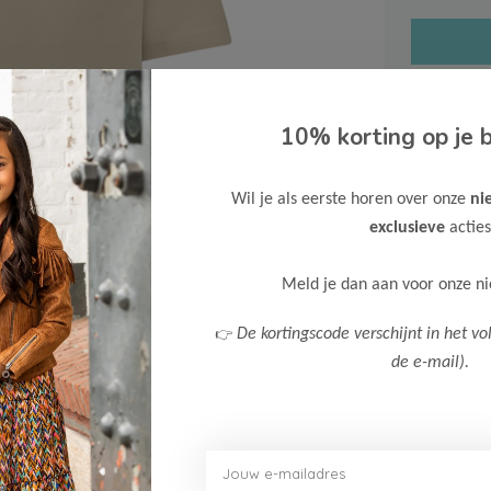
10% korting op je b
Gratis ve
Wil je als eerste horen over onze
ni
Verzende
exclusieve
acties
Meer inf
Meld je dan aan voor onze n
👉
De kortingscode verschijnt in het vo
de e-mail).
Afbeelding vergroten