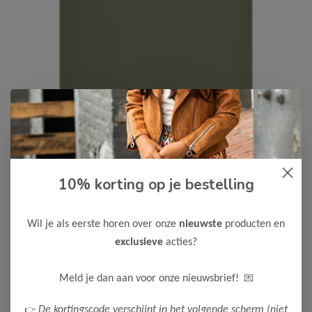
10% korting op je bestelling
Cars Jeans
-50%
Cars Jeans Jongens T-Shirt
LOCAL
Wil je als eerste horen over onze
nieuwste
producten en
12,50
exclusieve
acties?
24,99
Maak een keuze:
💌
Meld je dan aan voor onze nieuwsbrief!
92
104
116
128
152
176
👉
De kortingscode verschijnt in het volgende scherm (niet