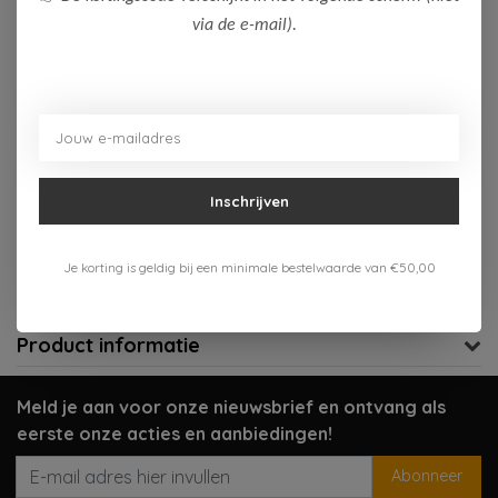
via de e-mail).
Niet op voorraad
Niet op voorraad
Aan verlanglijst toevoegen
Inschrijven
Gratis verzenden vanaf 75,-
Verzenden 1-3 werkdagen
Je korting is geldig bij een minimale bestelwaarde van €50,00
Meer informatie?
Neem contact op over dit product
Product informatie
Meld je aan voor onze nieuwsbrief en ontvang als
eerste onze acties en aanbiedingen!
Abonneer