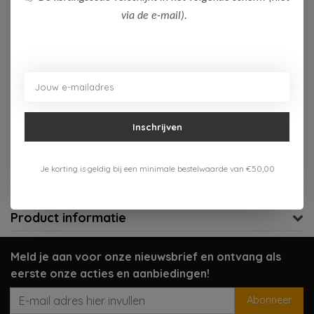
via de e-mail).
Op voorraad (1)
Toevoegen aan winkelwagen
Aan verlanglijst toevoegen
Inschrijven
Gratis verzenden vanaf 75,-
Verzenden 1-3 werkdagen
Je korting is geldig bij een minimale bestelwaarde van €50,00
Meer informatie?
Neem contact op over dit product
Product informatie
Meld je aan voor onze nieuwsbrief en ontvang als
eerste onze acties en aanbiedingen!
Abonneer