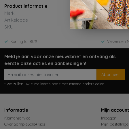
Product informatie
Merk
Artikelcode
SKU
Korting tot 80%
Verzenden 1
Meld je aan voor onze nieuwsbrief en ontvang als
eerste onze acties en aanbiedingen!
Abonneer
* We zullen uw e-mailadres nooit met iemand anders delen.
Informatie
Mijn accoun
Klantenservice
Inloggen
Over SampleSale4Kids
Mijn bestellinge