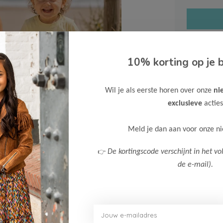
10% korting op je b
Gratis ve
Wil je als eerste horen over onze
ni
Verzende
exclusieve
acties
Meer inf
Meld je dan aan voor onze n
👉
De kortingscode verschijnt in het vo
de e-mail).
Afbeelding vergroten