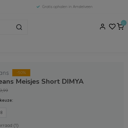
Gratis ophalen in Amstelveen
0
ans
-50%
Jeans Meisjes Short DIMYA
9,99
keuze:
98
rraad (1)