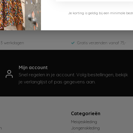
Cars Jeans
Je korting is geldig bij een minimale b
2117930-Yellow
ED-Zomer 2025
-3 werkdagen
Gratis verzenden vanaf 75,-
Mijn account
Snel regelen in je account. Volg bestellingen, bekijk
je verlanglijst of pas gegevens aan.
t
Categorieën
Meisjeskleding
n
Jongenskleding