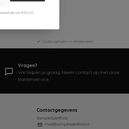
estelwaarde van €50,00
Gratis ophalen in Amstelveen
Vragen?
We helpen je graag. Neem contact op met onze
klantenservice.
Contactgegevens
SampleSale4Kids
mail@samplesale4kids.nl