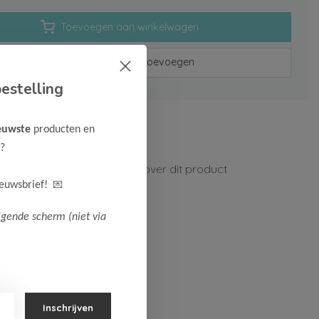
Toevoegen aan winkelwagen
Aan verlanglijst toevoegen
estelling
rzenden vanaf 75,-
euwste
producten en
n 1-3 werkdagen
?
ormatie?
Neem contact op over dit product
💌
ieuwsbrief!
lgende scherm (niet via
Inschrijven