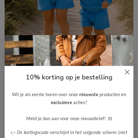
10% korting op je bestelling
Cars Jeans
-50%
Cars Jeans Meisjes Short DIMYA
Wil je als eerste horen over onze
nieuwste
producten en
10,00
19,99
exclusieve
acties?
Maak een keuze:
💌
Meld je dan aan voor onze nieuwsbrief!
80
86
92
104
110
116
👉
De kortingscode verschijnt in het volgende scherm (niet