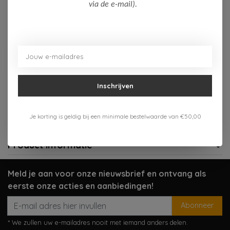
Op voorraad (2)
via de e-mail).
Toevoegen aan winkelwagen
Aan verlanglijst toevoegen
Inschrijven
Gratis verzenden vanaf 75,-
Verzenden 1-3 werkdagen
Je korting is geldig bij een minimale bestelwaarde van €50,00
Meer informatie?
Neem contact op over dit product
Product informatie
Meld je aan voor onze nieuwsbrief en ontvang als
eerste onze acties en aanbiedingen!
Abonneer
* We zullen uw e-mailadres nooit met iemand anders delen.