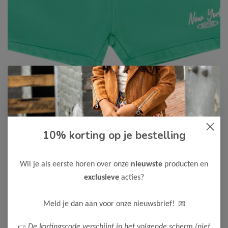
10% korting op je bestelling
Cars Jeans
-50%
Cars Jeans Meisjes Short MASHA
15,00
Wil je als eerste horen over onze
nieuwste
producten en
29,99
exclusieve
acties?
Kleur: Short Green
Maak een keuze:
💌
Meld je dan aan voor onze nieuwsbrief!
128
164
👉
De kortingscode verschijnt in het volgende scherm (niet