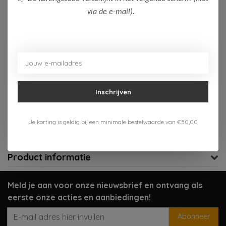
via de e-mail).
Op voorraad (2)
Toevoegen aan winkelwagen
Aan verlanglijst toevoegen
Inschrijven
Gratis verzenden vanaf 75,-
Verzenden 1-3 werkdagen
Je korting is geldig bij een minimale bestelwaarde van €50,00
Meer informatie?
Neem contact op over dit product
Product informatie
Meld je aan voor onze nieuwsbrief en ontvang als
eerste onze acties en aanbiedingen!
Abonneer