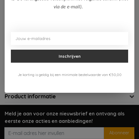
via de e-mail).
Op voorraad (5)
Toevoegen aan winkelwagen
Aan verlanglijst toevoegen
Inschrijven
Gratis verzenden vanaf 75,-
Verzenden 1-3 werkdagen
Je korting is geldig bij een minimale bestelwaarde van €50,00
Meer informatie?
Neem contact op over dit product
Product informatie
Meld je aan voor onze nieuwsbrief en ontvang als
eerste onze acties en aanbiedingen!
Abonneer