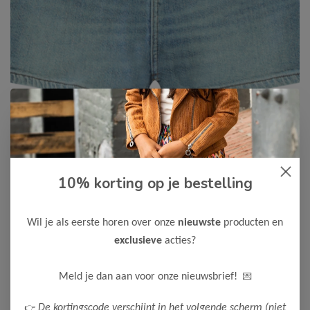
10% korting op je bestelling
Cars Jeans
-50%
Cars Jeans Meisjes Short
SARRAH
Wil je als eerste horen over onze
nieuwste
producten en
15,00
exclusieve
acties?
29,99
Maak een keuze:
💌
Meld je dan aan voor onze nieuwsbrief!
92
104
116
128
140
152
👉
De kortingscode verschijnt in het volgende scherm (niet