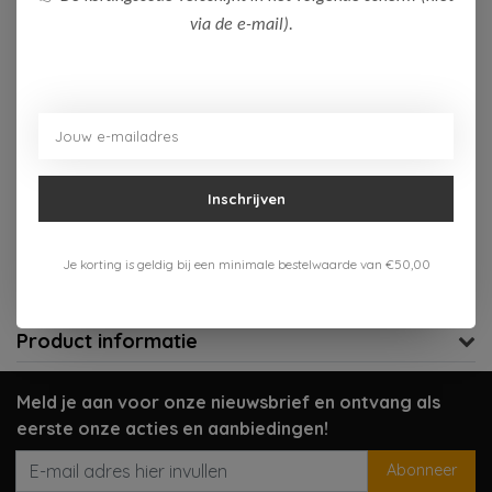
via de e-mail).
Op voorraad (1)
Toevoegen aan winkelwagen
Aan verlanglijst toevoegen
Inschrijven
Gratis verzenden vanaf 75,-
Verzenden 1-3 werkdagen
Je korting is geldig bij een minimale bestelwaarde van €50,00
Meer informatie?
Neem contact op over dit product
Product informatie
Meld je aan voor onze nieuwsbrief en ontvang als
eerste onze acties en aanbiedingen!
Abonneer