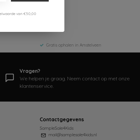
estelwaarde van €50,00
Gratis ophalen in Amstelveen
Vragen?
We helpen je graag. Neem contact op met onze
klantenservice.
Contactgegevens
SampleSale4Kids
mail@samplesale4kids.nl