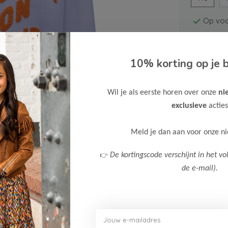
Op voo
10% korting op je b
Wil je als eerste horen over onze
ni
exclusieve
acties
Gratis ve
Verzende
Meld je dan aan voor onze n
Meer inf
👉
De kortingscode verschijnt in het vo
de e-mail).
Afbeelding vergroten