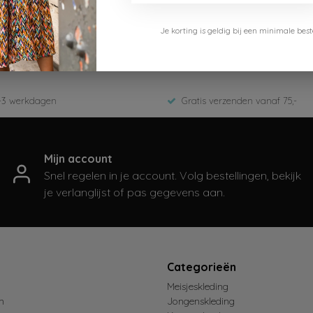
Cars Jeans
Je korting is geldig bij een minimale b
2847370
Winter 2025
-3 werkdagen
Gratis verzenden vanaf 75,-
Mijn account
Snel regelen in je account. Volg bestellingen, bekijk
je verlanglijst of pas gegevens aan.
t
Categorieën
Meisjeskleding
n
Jongenskleding