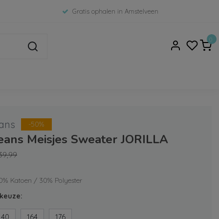
Gratis ophalen in Amstelveen
0
ans
-50%
Jeans Meisjes Sweater JORILLA
39,99
70% Katoen / 30% Polyester
keuze:
140
164
176