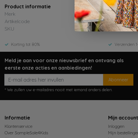
Product informatie
Merk
Artikelcode
SKU
Korting tot 80%
Verzenden 1
Meld je aan voor onze nieuwsbrief en ontvang als
eerste onze acties en aanbiedingen!
Abonneer
* We zullen uw e-mailadres nooit met iemand anders delen.
Informatie
Mijn accoun
Klantenservice
Inloggen
Over SampleSale4Kids
Mijn bestellinge