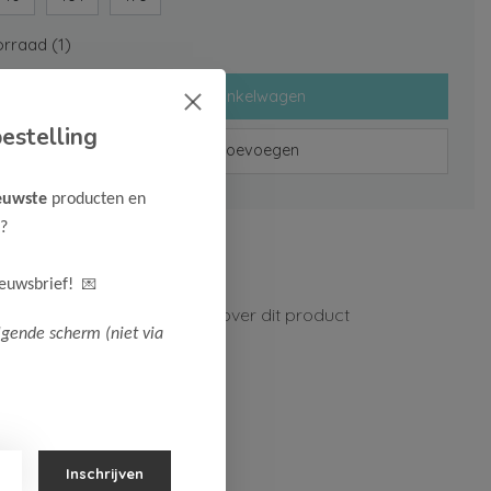
rraad (1)
Toevoegen aan winkelwagen
estelling
Aan verlanglijst toevoegen
euwste
producten en
?
rzenden vanaf 75,-
n 1-3 werkdagen
💌
ieuwsbrief!
ormatie?
Neem contact op over dit product
lgende scherm (niet via
Inschrijven