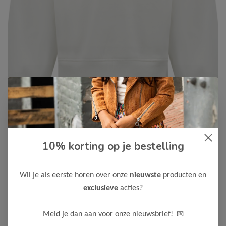
Cars Jeans
-50%
10% korting op je bestelling
Cars Jeans Meisjes Sweater
LIMAE
Wil je als eerste horen over onze
nieuwste
producten en
20,00
39,99
exclusieve
acties?
Kleur: Off White
Materiaal: 70% Katoen / 30% Polyester
💌
Meld je dan aan voor onze nieuwsbrief!
Maak een keuze: