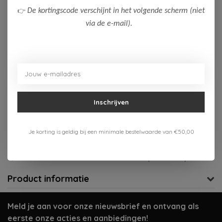
👉
De kortingscode verschijnt in het volgende scherm (niet
116
164
via de e-mail).
Op voorraad (1)
Toevoegen aan winkelwagen
Aan verlanglijst toevoegen
Inschrijven
Gratis verzenden vanaf 75,-
Je korting is geldig bij een minimale bestelwaarde van €50,00
Verzenden 1-3 werkdagen
Meer informatie?
Neem contact op over dit product
Product informatie
Meld je aan voor onze nieuwsbrief en ontvang als
eerste onze acties en aanbiedingen!