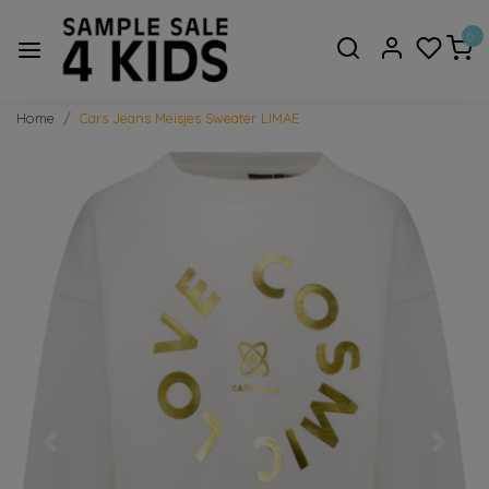
0
Home
Cars Jeans Meisjes Sweater LIMAE
Vorige
Volge