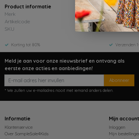
Product informatie
Merk
Artikelcode
SKU
Korting tot 80%
Verzenden 1
Meld je aan voor onze nieuwsbrief en ontvang als
eerste onze acties en aanbiedingen!
Abonneer
* We zullen uw e-mailadres nooit met iemand anders delen.
Informatie
Mijn accoun
Klantenservice
Inloggen
Over SampleSale4Kids
Mijn bestellinge