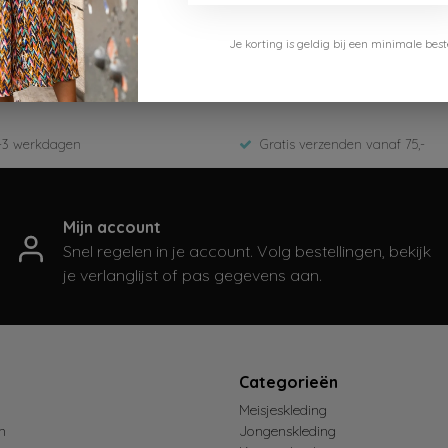
Cars Jeans
Je korting is geldig bij een minimale b
2337346
Winter 2025
-3 werkdagen
Gratis verzenden vanaf 75,-
Mijn account
Snel regelen in je account. Volg bestellingen, bekijk
je verlanglijst of pas gegevens aan.
t
Categorieën
Meisjeskleding
n
Jongenskleding