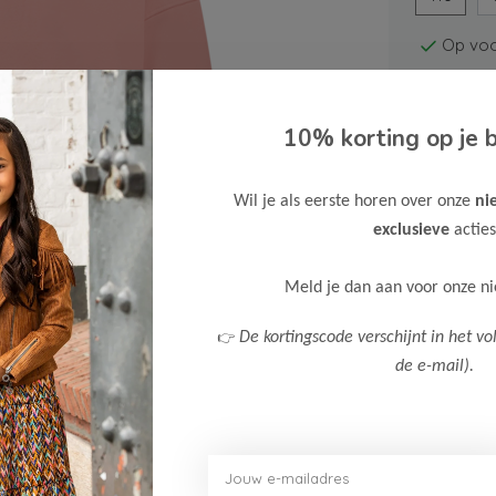
Op voo
10% korting op je b
Wil je als eerste horen over onze
ni
exclusieve
acties
Gratis ve
Verzende
Meld je dan aan voor onze n
Meer inf
👉
De kortingscode verschijnt in het vo
de e-mail).
Afbeelding vergroten