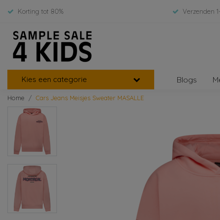
Korting tot 80%
Verzenden 1
Kies een categorie
Blogs
M
Home
Cars Jeans Meisjes Sweater MASALLE