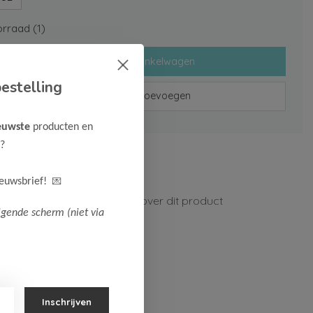
rraad (1)
Toevoegen aan winkelwagen
estelling
Aan verlanglijst toevoegen
euwste
producten en
?
rzenden vanaf 75,-
n 1-3 werkdagen
💌
ieuwsbrief!
ormatie?
Neem contact op over dit product
lgende scherm (niet via
Inschrijven