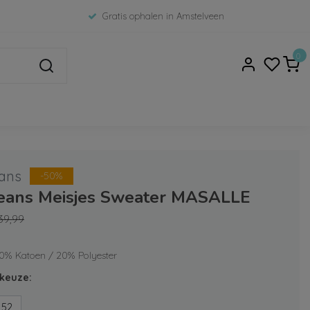
Gratis ophalen in Amstelveen
0
ans
-50%
Jeans Meisjes Sweater MASALLE
39,99
80% Katoen / 20% Polyester
keuze:
152