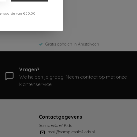
estelwaarde van €50,00
Gratis ophalen in Amstelveen
Vragen?
We helpen je graag. Neem contact op met onze
klantenservice.
Contactgegevens
SampleSale4Kids
mail@samplesale4kids.nl