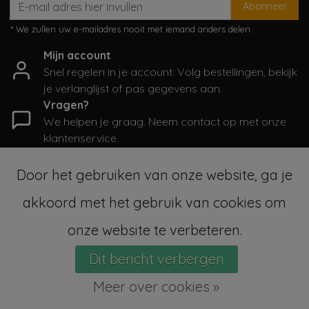
Abonneer
* We zullen uw e-mailadres nooit met iemand anders delen.
Mijn account
Snel regelen in je account. Volg bestellingen, bekijk
je verlanglijst of pas gegevens aan.
Vragen?
We helpen je graag. Neem contact op met onze
klantenservice.
Informatie
Door het gebruiken van onze website, ga je
Mijn account
akkoord met het gebruik van cookies om
Categorieën
Contactgegevens
onze website te verbeteren.
Dit bericht verbergen
© Copyright 2026 - SampleSale4Kids | Realisatie
InStijl Media
Sitemap
|
Algemene voorwaarden
|
RSS Feed
Meer over cookies »