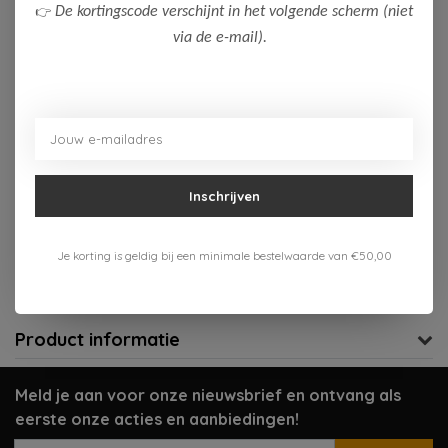
👉
De kortingscode verschijnt in het volgende scherm (niet
176
via de e-mail).
Op voorraad (1)
Toevoegen aan winkelwagen
Aan verlanglijst toevoegen
Inschrijven
Gratis verzenden vanaf 75,-
Je korting is geldig bij een minimale bestelwaarde van €50,00
Verzenden 1-3 werkdagen
Meer informatie?
Neem contact op over dit product
Product informatie
Meld je aan voor onze nieuwsbrief en ontvang als
eerste onze acties en aanbiedingen!