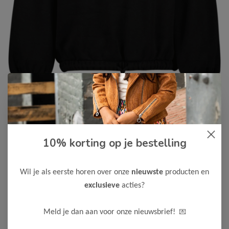
Cars Jeans
-75%
10% korting op je bestelling
Cars Jeans Meisjes Sweater
SIGRIA
Wil je als eerste horen over onze
nieuwste
producten en
7,50
29,99
exclusieve
acties?
Kleur: Black
💌
Meld je dan aan voor onze nieuwsbrief!
Maak een keuze: