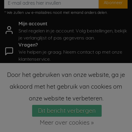
Abonneer
* We zullen uw e-mailadres nooit met iemand anders delen.
Mijn account
Snel regelen in je account. Volg bestellingen, bekijk
je verlanglijst of pas gegevens aan.
Vragen?
We helpen je graag. Neem contact op met onze
klantenservice.
Informatie
Door het gebruiken van onze website, ga je
Mijn account
akkoord met het gebruik van cookies om
Categorieën
Contactgegevens
onze website te verbeteren.
Dit bericht verbergen
© Copyright 2026 - SampleSale4Kids | Realisatie
InStijl Media
Sitemap
|
Algemene voorwaarden
|
RSS Feed
Meer over cookies »