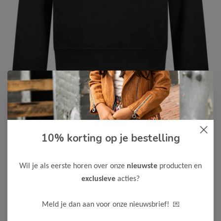
Cars Jeans
-50%
10% korting op je bestelling
Cars Jeans Meisjes Sweater
VALERIA
Wil je als eerste horen over onze
nieuwste
producten en
20,00
39,99
exclusieve
acties?
Kleur: Black
💌
Meld je dan aan voor onze nieuwsbrief!
Maak een keuze: