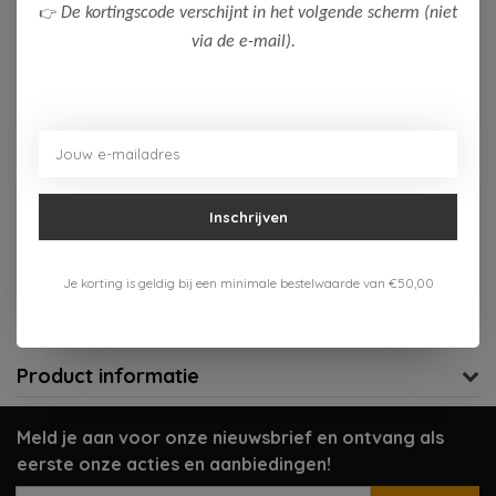
👉
De kortingscode verschijnt in het volgende scherm (niet
104
116
via de e-mail).
Op voorraad (2)
Toevoegen aan winkelwagen
Aan verlanglijst toevoegen
Inschrijven
Gratis verzenden vanaf 75,-
Je korting is geldig bij een minimale bestelwaarde van €50,00
Verzenden 1-3 werkdagen
Meer informatie?
Neem contact op over dit product
Product informatie
Meld je aan voor onze nieuwsbrief en ontvang als
eerste onze acties en aanbiedingen!