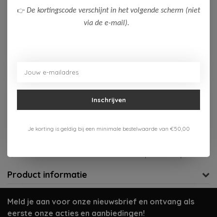
👉
De kortingscode verschijnt in het volgende scherm (niet
128
140
152
164
via de e-mail).
Op voorraad (1)
Toevoegen aan winkelwagen
Aan verlanglijst toevoegen
Inschrijven
Gratis verzenden vanaf 75,-
Je korting is geldig bij een minimale bestelwaarde van €50,00
Verzenden 1-3 werkdagen
Meer informatie?
Neem contact op over dit product
Product informatie
Meld je aan voor onze nieuwsbrief en ontvang als
eerste onze acties en aanbiedingen!