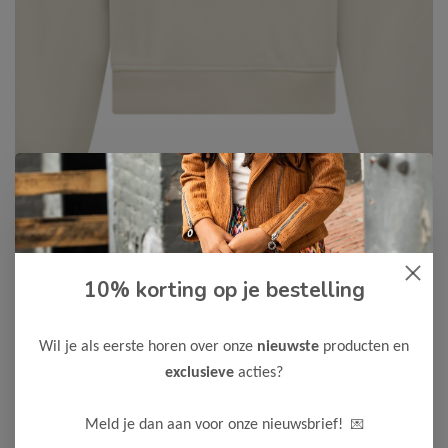
Cars Jeans
-50%
10% korting op je bestelling
Cars Jeans Meisjes Sweater
ZEZZY
Wil je als eerste horen over onze
nieuwste
producten en
17,50
34,99
exclusieve
acties?
Kleur: Sand
Materiaal: 70% Katoen / 30% Polyester
💌
Meld je dan aan voor onze nieuwsbrief!
Maak een keuze: