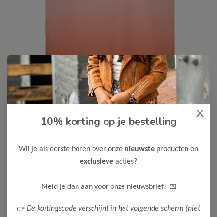
10% korting op je bestelling
Cars Jeans
-75%
Cars Jeans Meisjes T-Shirt THARI
Wil je als eerste horen over onze
nieuwste
producten en
7,50
29,99
exclusieve
acties?
Maak een keuze:
💌
Meld je dan aan voor onze nieuwsbrief!
104
👉
De kortingscode verschijnt in het volgende scherm (niet