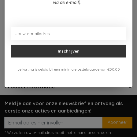
Op voorraad (2)
via de e-mail).
Toevoegen aan winkelwagen
Aan verlanglijst toevoegen
Inschrijven
Gratis verzenden vanaf 75,-
Verzenden 1-3 werkdagen
Je korting is geldig bij een minimale bestelwaarde van €50,00
Meer informatie?
Neem contact op over dit product
Product informatie
Meld je aan voor onze nieuwsbrief en ontvang als
eerste onze acties en aanbiedingen!
Abonneer
* We zullen uw e-mailadres nooit met iemand anders delen.