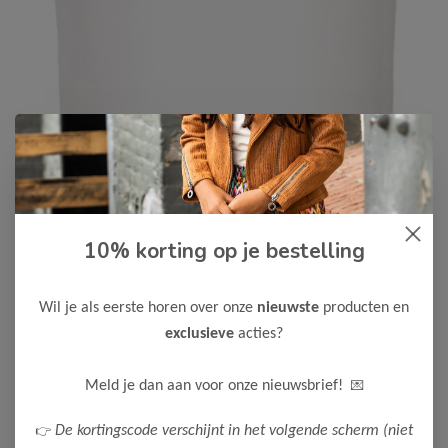
10% korting op je bestelling
Cars Jeans
-50%
Cars Jeans Meisjes Top MIEKE
Wil je als eerste horen over onze
nieuwste
producten en
7,50
14,99
exclusieve
acties?
Maak een keuze:
💌
Meld je dan aan voor onze nieuwsbrief!
116
128
152
164
👉
De kortingscode verschijnt in het volgende scherm (niet