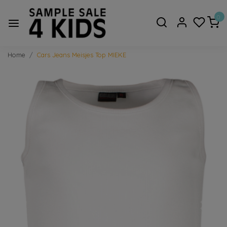
0
Home
Cars Jeans Meisjes Top MIEKE
Vorige
Volge