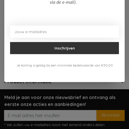
Op voorraad (2)
via de e-mail).
Toevoegen aan winkelwagen
Aan verlanglijst toevoegen
Inschrijven
Gratis verzenden vanaf 75,-
Verzenden 1-3 werkdagen
Je korting is geldig bij een minimale bestelwaarde van €50,00
Meer informatie?
Neem contact op over dit product
Product informatie
Meld je aan voor onze nieuwsbrief en ontvang als
eerste onze acties en aanbiedingen!
Abonneer
* We zullen uw e-mailadres nooit met iemand anders delen.