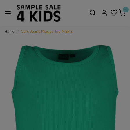
0
Home
Cars Jeans Meisjes Top MIEKE
Vorige
Volge