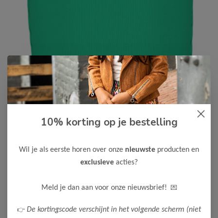
10% korting op je bestelling
Cars Jeans
-50%
Cars Jeans Meisjes Top MIEKE
Wil je als eerste horen over onze
nieuwste
producten en
7,50
14,99
exclusieve
acties?
Maak een keuze:
💌
Meld je dan aan voor onze nieuwsbrief!
116
152
164
176
👉
De kortingscode verschijnt in het volgende scherm (niet