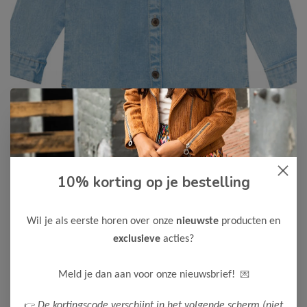
10% korting op je bestelling
Daily7
-50%
Daily7 Jongens Blouse
22,48
Wil je als eerste horen over onze
nieuwste
producten en
44,95
exclusieve
acties?
Kleur: Denim
Maak een keuze:
💌
Meld je dan aan voor onze nieuwsbrief!
80
86
98
104
👉
De kortingscode verschijnt in het volgende scherm (niet