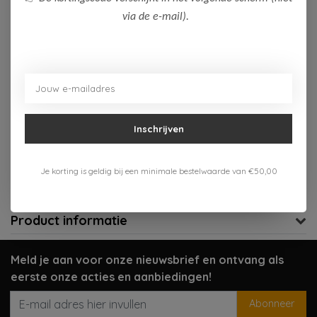
via de e-mail).
Op voorraad (1)
Toevoegen aan winkelwagen
Aan verlanglijst toevoegen
Inschrijven
Gratis verzenden vanaf 75,-
Verzenden 1-3 werkdagen
Je korting is geldig bij een minimale bestelwaarde van €50,00
Meer informatie?
Neem contact op over dit product
Product informatie
Meld je aan voor onze nieuwsbrief en ontvang als
eerste onze acties en aanbiedingen!
Abonneer