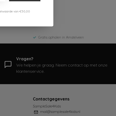
estelwaarde van €50,00
Gratis ophalen in Amstelveen
Vragen?
We helpen je graag. Neem contact op met onze
klantenservice.
Contactgegevens
SampleSale4Kids
mail@samplesale4kids.nl