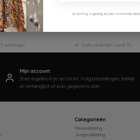
y7
Je korting is geldig bij een minimale b
72-9535-Green Olive
inter 2025
-3 werkdagen
Gratis verzenden vanaf 75,-
Mijn account
Snel regelen in je account. Volg bestellingen, bekijk
je verlanglijst of pas gegevens aan.
t
Categorieën
Meisjeskleding
n
Jongenskleding