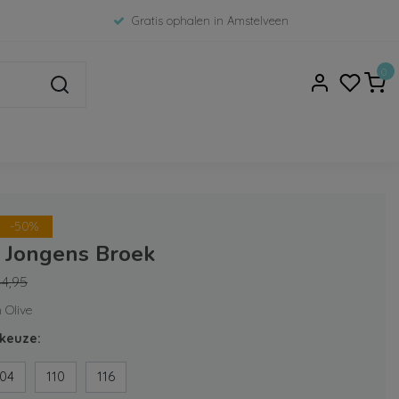
Gratis ophalen in Amstelveen
0
-50%
7 Jongens Broek
44,95
 Olive
keuze:
104
110
116