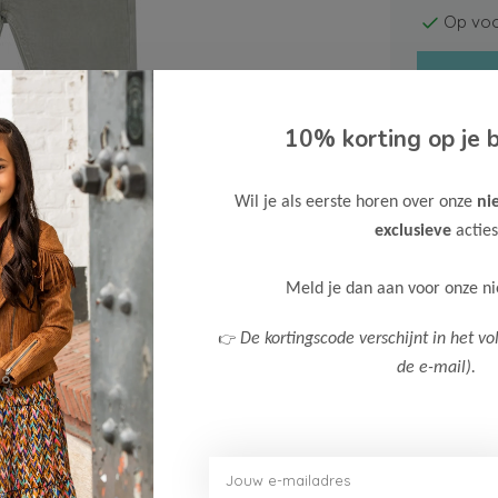
Op voo
10% korting op je b
Wil je als eerste horen over onze
ni
Gratis ve
exclusieve
acties
Verzende
Meld je dan aan voor onze n
Meer inf
👉
De kortingscode verschijnt in het vo
de e-mail).
Afbeelding vergroten