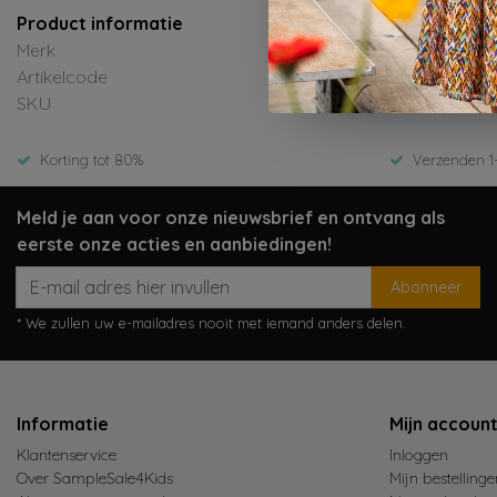
Product informatie
Merk
Dail
Artikelcode
9202
SKU
ED-W
Korting tot 80%
Verzenden 1
Meld je aan voor onze nieuwsbrief en ontvang als
eerste onze acties en aanbiedingen!
Abonneer
* We zullen uw e-mailadres nooit met iemand anders delen.
Informatie
Mijn accoun
Klantenservice
Inloggen
Over SampleSale4Kids
Mijn bestellinge