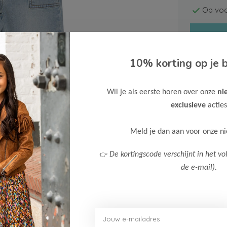
Op voo
10% korting op je b
Wil je als eerste horen over onze
ni
Gratis ve
exclusieve
acties
Verzende
Meld je dan aan voor onze n
Meer inf
👉
De kortingscode verschijnt in het vo
de e-mail).
Afbeelding vergroten