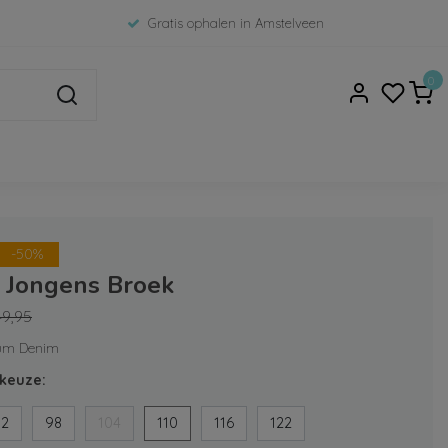
Gratis ophalen in Amstelveen
0
-50%
7 Jongens Broek
49,95
ium Denim
keuze:
92
98
104
110
116
122