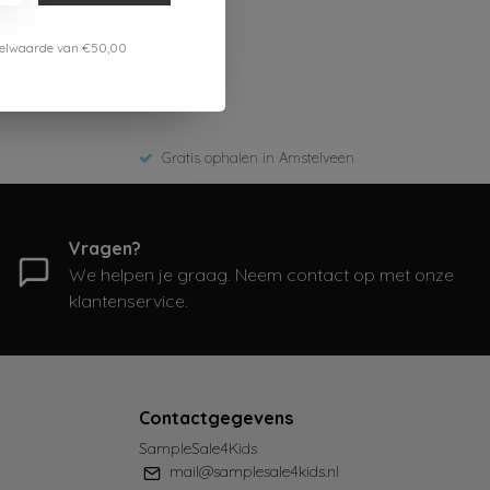
estelwaarde van €50,00
Gratis ophalen in Amstelveen
Vragen?
We helpen je graag. Neem contact op met onze
klantenservice.
Contactgegevens
SampleSale4Kids
mail@samplesale4kids.nl