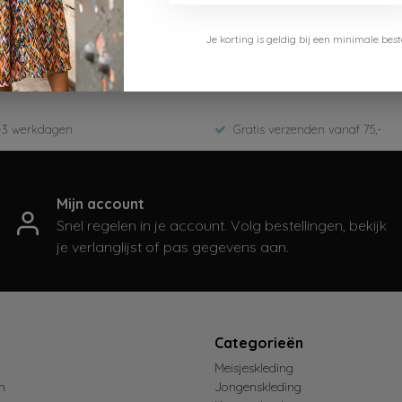
Je korting is geldig bij een minimale b
-7151-Medium Denim
er 2025
-3 werkdagen
Gratis verzenden vanaf 75,-
Mijn account
Snel regelen in je account. Volg bestellingen, bekijk
je verlanglijst of pas gegevens aan.
t
Categorieën
Meisjeskleding
n
Jongenskleding