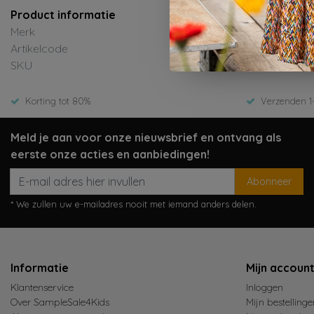
Product informatie
Merk
Daily7
Artikelcode
920205
SKU
ED-Wint
Korting tot 80%
Verzenden 1
Meld je aan voor onze nieuwsbrief en ontvang als
eerste onze acties en aanbiedingen!
Abonneer
* We zullen uw e-mailadres nooit met iemand anders delen.
Informatie
Mijn accoun
Klantenservice
Inloggen
Over SampleSale4Kids
Mijn bestellinge