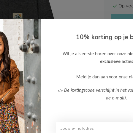
Op voo
10% korting op je b
Wil je als eerste horen over onze
ni
Gratis ve
exclusieve
acties
Verzende
Meld je dan aan voor onze n
Meer inf
👉
De kortingscode verschijnt in het vo
de e-mail).
Afbeelding vergroten