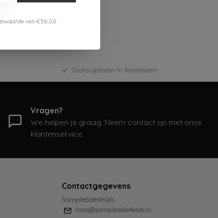
estelwaarde van €50,00
Gratis ophalen in Amstelveen
Vragen?
We helpen je graag. Neem contact op met onze
klantenservice.
Contactgegevens
SampleSale4Kids
mail@samplesale4kids.nl