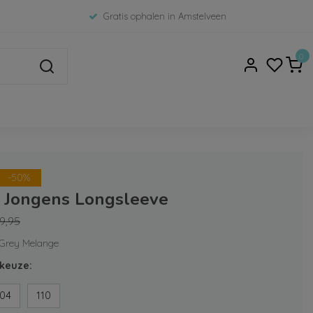
Gratis ophalen in Amstelveen
0
-50%
7 Jongens Longsleeve
9,95
 Grey Melange
keuze:
104
110