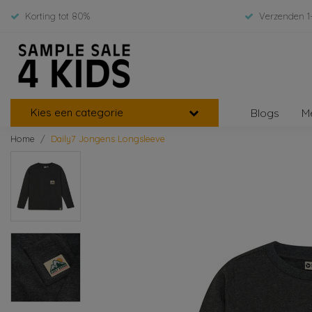
Korting tot 80%
Verzenden 1
Kies een categorie
Blogs
M
Home
Daily7 Jongens Longsleeve