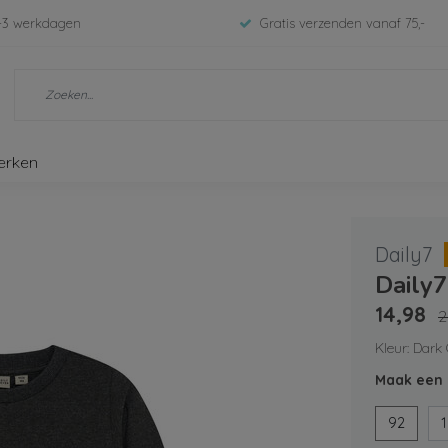
-3 werkdagen
Gratis verzenden vanaf 75,-
erken
Daily7
Daily
14,98
2
Kleur: Dark
Maak een 
92