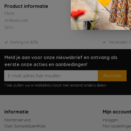
Product informatie
Merk
Daily7
Artikelcode
920255-1320-
SKU
ED-Winter 20
Korting tot 80%
Verzenden 1
Meld je aan voor onze nieuwsbrief en ontvang als
eerste onze acties en aanbiedingen!
Abonneer
* We zullen uw e-mailadres nooit met iemand anders delen.
Informatie
Mijn accoun
Klantenservice
Inloggen
Over SampleSale4Kids
Mijn bestellinge