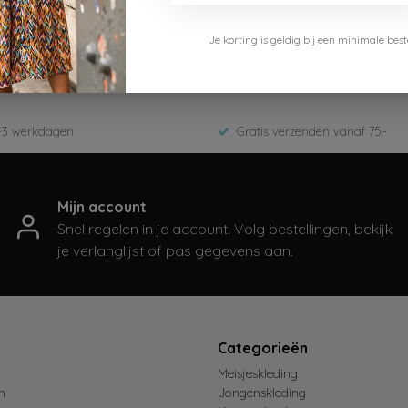
Je korting is geldig bij een minimale b
Dark Grey Melange
25
-3 werkdagen
Gratis verzenden vanaf 75,-
Mijn account
Snel regelen in je account. Volg bestellingen, bekijk
je verlanglijst of pas gegevens aan.
t
Categorieën
Meisjeskleding
n
Jongenskleding