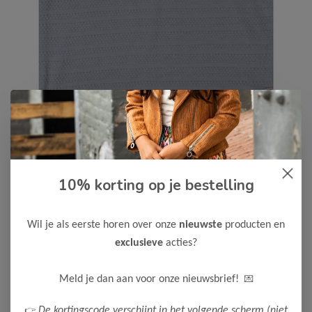
10% korting op je bestelling
Daily7
-75%
Daily7 Jongens T-Shirt
5,00
Wil je als eerste horen over onze
nieuwste
producten en
19,99
exclusieve
acties?
Kleur: Grey Blue
Maak een keuze:
💌
Meld je dan aan voor onze nieuwsbrief!
50
👉
De kortingscode verschijnt in het volgende scherm (niet