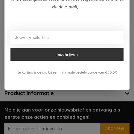
via de e-mail).
Op voorraad (1)
Toevoegen aan winkelwagen
Aan verlanglijst toevoegen
Inschrijven
Gratis verzenden vanaf 75,-
Verzenden 1-3 werkdagen
Je korting is geldig bij een minimale bestelwaarde van €50,00
Meer informatie?
Neem contact op over dit product
Product informatie
Meld je aan voor onze nieuwsbrief en ontvang als
eerste onze acties en aanbiedingen!
Abonneer