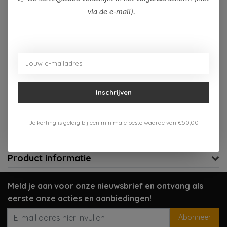
via de e-mail).
Op voorraad (2)
Toevoegen aan winkelwagen
Aan verlanglijst toevoegen
Inschrijven
Gratis verzenden vanaf 75,-
Verzenden 1-3 werkdagen
Je korting is geldig bij een minimale bestelwaarde van €50,00
Meer informatie?
Neem contact op over dit product
Product informatie
Meld je aan voor onze nieuwsbrief en ontvang als
eerste onze acties en aanbiedingen!
Abonneer