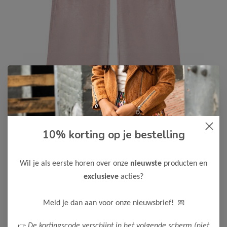
10% korting op je bestelling
Daily7
-50%
Daily7 Meisjes Broek
19,98
Wil je als eerste horen over onze
nieuwste
producten en
39,95
exclusieve
acties?
Kleur: Pale Mauve
Maak een keuze:
💌
Meld je dan aan voor onze nieuwsbrief!
80
92
98
104
116
122
👉
De kortingscode verschijnt in het volgende scherm (niet