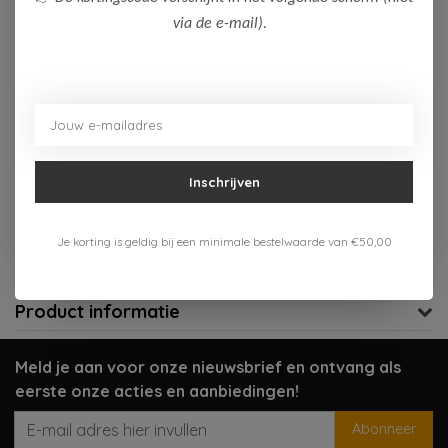
via de e-mail).
Op voorraad (2)
Toevoegen aan winkelwagen
Aan verlanglijst toevoegen
Inschrijven
Gratis verzenden vanaf 75,-
Verzenden 1-3 werkdagen
Je korting is geldig bij een minimale bestelwaarde van €50,00
Meer informatie?
Neem contact op over dit product
Product informatie
Meld je aan voor onze nieuwsbrief en ontvang als
eerste onze acties en aanbiedingen!
Abonneer