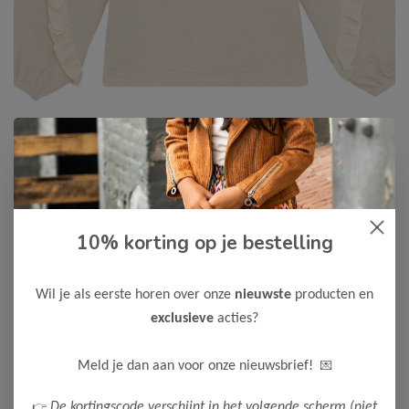
10% korting op je bestelling
Daily7
-50%
Daily7 Meisjes Longsleeve
18,98
Wil je als eerste horen over onze
nieuwste
producten en
37,95
exclusieve
acties?
Kleur: Sandshell
Maak een keuze:
💌
Meld je dan aan voor onze nieuwsbrief!
122
128
👉
De kortingscode verschijnt in het volgende scherm (niet