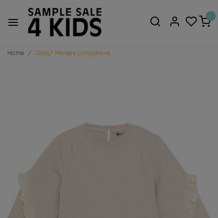
0
Home
Daily7 Meisjes Longsleeve
Vorige
Volge