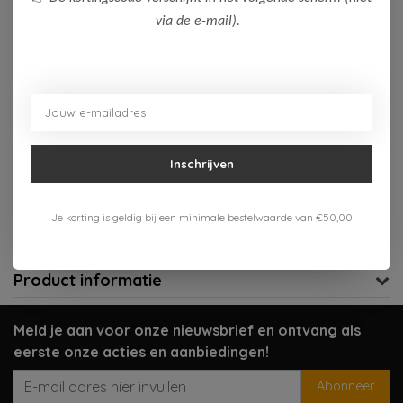
via de e-mail).
Op voorraad (2)
Toevoegen aan winkelwagen
Aan verlanglijst toevoegen
Inschrijven
Gratis verzenden vanaf 75,-
Verzenden 1-3 werkdagen
Je korting is geldig bij een minimale bestelwaarde van €50,00
Meer informatie?
Neem contact op over dit product
Product informatie
Meld je aan voor onze nieuwsbrief en ontvang als
eerste onze acties en aanbiedingen!
Abonneer