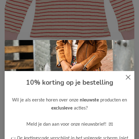
10% korting op je bestelling
Daily7
-50%
Daily7 Meisjes Longsleeve
14,98
Wil je als eerste horen over onze
nieuwste
producten en
29,95
exclusieve
acties?
Kleur: Baked Apple
Maak een keuze:
💌
Meld je dan aan voor onze nieuwsbrief!
80
👉
De kortingscode verschijnt in het volgende scherm (niet