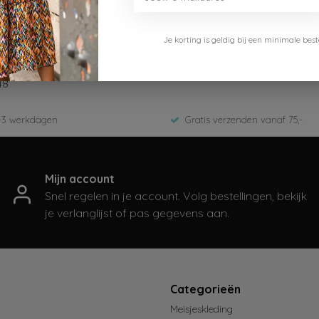
Je korting is geldig bij een minimale b
50-240-Light Coral
48
-3 werkdagen
Gratis verzenden vanaf 75,-
Mijn account
Snel regelen in je account. Volg bestellingen, bekijk
je verlanglijst of pas gegevens aan.
t
Categorieën
Meisjeskleding