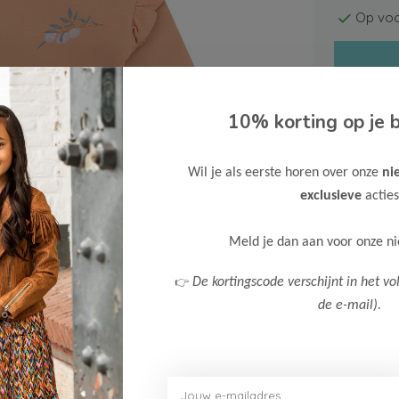
Op voo
10% korting op je b
Wil je als eerste horen over onze
ni
Gratis ve
exclusieve
acties
Verzende
Meer inf
Meld je dan aan voor onze n
👉
De kortingscode verschijnt in het vo
de e-mail).
Afbeelding vergroten