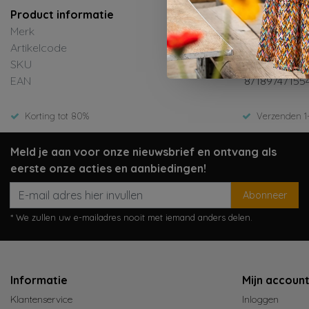
Product informatie
Merk
Daily7
Artikelcode
D7NG-S24-50
SKU
Zomer 2024
EAN
87189747155
Korting tot 80%
Verzenden 1
Meld je aan voor onze nieuwsbrief en ontvang als
eerste onze acties en aanbiedingen!
Abonneer
* We zullen uw e-mailadres nooit met iemand anders delen.
Informatie
Mijn accoun
Klantenservice
Inloggen