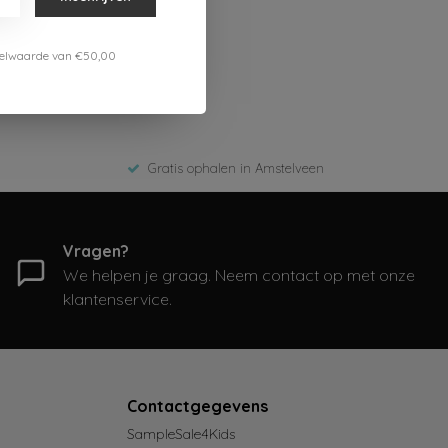
estelwaarde van €50,00
Gratis ophalen in Amstelveen
Vragen?
We helpen je graag. Neem contact op met onze
klantenservice.
Contactgegevens
SampleSale4Kids