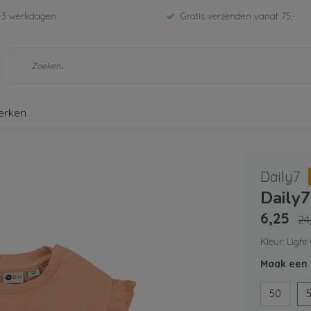
-3 werkdagen
Gratis verzenden vanaf 75,-
erken
Daily7
Daily7
6,25
24
Kleur: Light
Maak een 
50