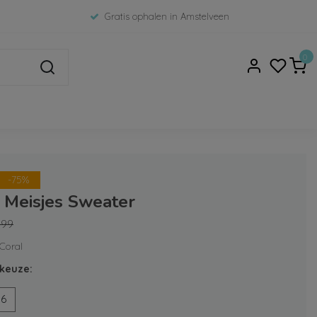
Gratis ophalen in Amstelveen
0
-75%
 Meisjes Sweater
,99
 Coral
keuze:
56