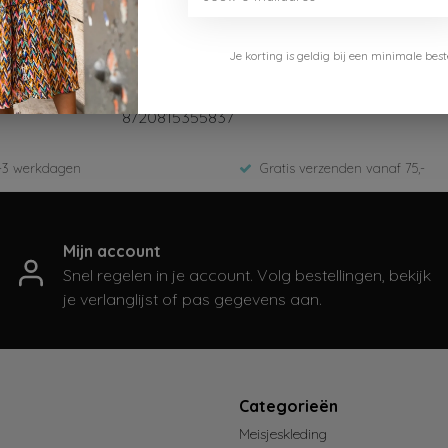
Dirkje
Je korting is geldig bij een minimale b
RX00317-35
NOOS / basics
8720815355837
-3 werkdagen
Gratis verzenden vanaf 75,-
Mijn account
Snel regelen in je account. Volg bestellingen, bekijk
je verlanglijst of pas gegevens aan.
t
Categorieën
Meisjeskleding