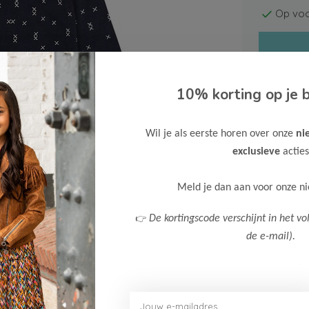
Op voo
10% korting op je b
Wil je als eerste horen over onze
ni
Gratis ve
exclusieve
acties
Verzende
Meer inf
Meld je dan aan voor onze n
👉
De kortingscode verschijnt in het vo
de e-mail).
Afbeelding vergroten