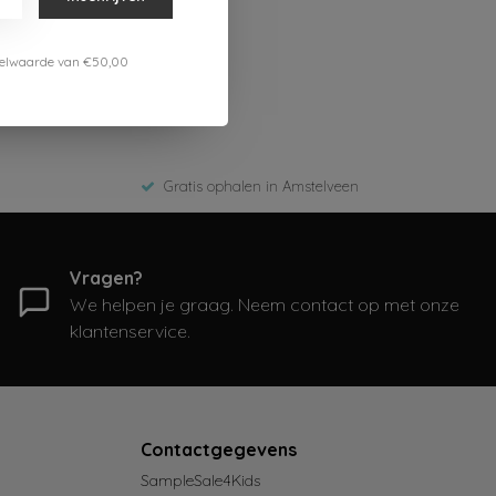
estelwaarde van €50,00
Gratis ophalen in Amstelveen
Vragen?
We helpen je graag. Neem contact op met onze
klantenservice.
Contactgegevens
SampleSale4Kids