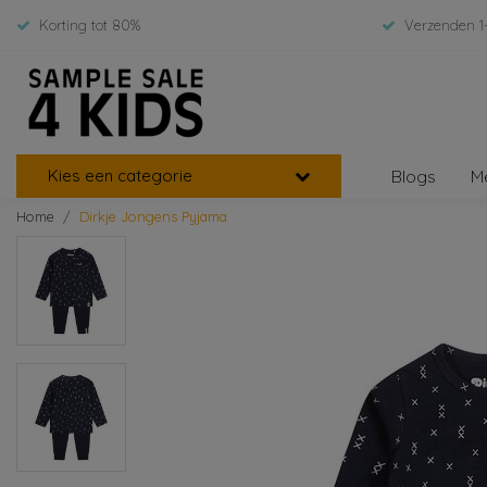
Korting tot 80%
Verzenden 1
Kies een categorie
Blogs
M
Home
Dirkje Jongens Pyjama