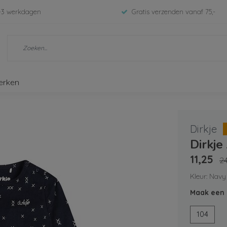
-3 werkdagen
Gratis verzenden vanaf 75,-
erken
Dirkje
Dirkje
11,25
2
Kleur: Navy
Maak een 
104