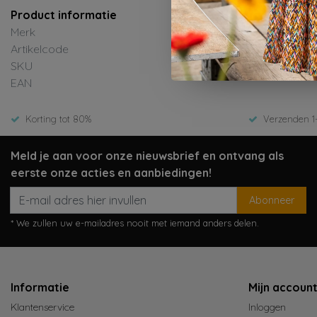
Product informatie
Merk
Artikelcode
SKU
EAN
Korting tot 80%
Verzenden 1
Meld je aan voor onze nieuwsbrief en ontvang als
eerste onze acties en aanbiedingen!
Abonneer
* We zullen uw e-mailadres nooit met iemand anders delen.
Informatie
Mijn accoun
Klantenservice
Inloggen