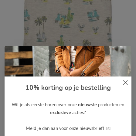
Dirkje
-50%
10% korting op je bestelling
Dirkje Jongens T-Shirt
8,00
15,99
Wil je als eerste horen over onze
nieuwste
producten en
Kleur: Off white
exclusieve
acties?
Maak een keuze:
💌
Meld je dan aan voor onze nieuwsbrief!
98
104
110
116