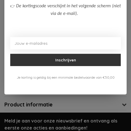
👉
De kortingscode verschijnt in het volgende scherm (niet
Op voorraad (2)
via de e-mail).
Toevoegen aan winkelwagen
Aan verlanglijst toevoegen
Gratis verzenden vanaf 75,-
Inschrijven
Verzenden 1-3 werkdagen
Je korting is geldig bij een minimale bestelwaarde van €50,00
Meer informatie?
Neem contact op over dit product
Productomschrijving
Product informatie
Meld je aan voor onze nieuwsbrief en ontvang als
eerste onze acties en aanbiedingen!