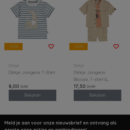
-50%
-50%
Dirkje
Dirkje
Dirkje Jongens T-Shirt
Dirkje Jongens
Blouse, T-shirt &
8,00
Shorts
17,50
15,99
34,99
Bekijken
Bekijken
Meld je aan voor onze nieuwsbrief en ontvang als
eerste onze acties en aanbiedingen!