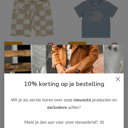
-50%
-50%
Dirkje
Dirkje
Dirkje Jongens Short
Dirkje Jongens T-Shirt
10% korting op je bestelling
7,50
8,00
14,99
15,99
Bekijken
Bekijken
Wil je als eerste horen over onze
nieuwste
producten en
exclusieve
acties?
💌
Meld je dan aan voor onze nieuwsbrief!