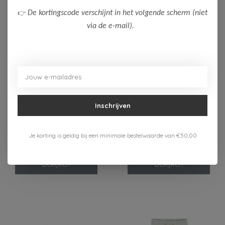
👉
De kortingscode verschijnt in het volgende scherm (niet
via de e-mail).
-50%
-50%
Inschrijven
Dirkje
Dirkje
Dirkje Jongens Short
Dirkje Jongens Broek
Je korting is geldig bij een minimale bestelwaarde van €50,00
2-pack
12,50
9,00
24,99
17,99
Bekijken
Bekijken