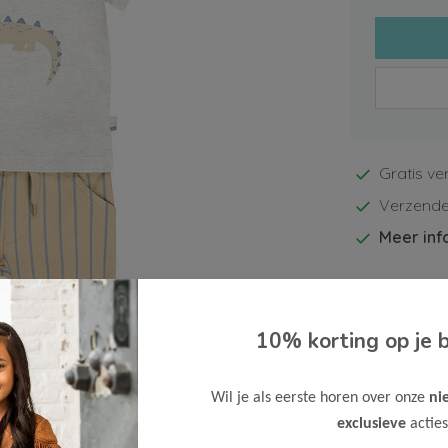
Gratis ve
Verzende
Meer inf
10% korting op je b
Afbeelding vergroten
Wil je als eerste horen over onze
ni
exclusieve
acties