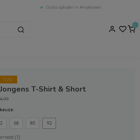
Gratis ophalen in Amstelveen
0
-50%
 Jongens T-Shirt & Short
4,99
keuze:
2
68
80
92
rraad (1)