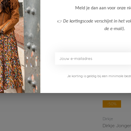
Klanten
Meld je dan aan voor onze n
% Cotton/ 5% Elastane
👉
De kortingscode verschijnt in het vo
de e-mail).
Je korting is geldig bij een minimale b
-50%
-50%
Dirkje
Dirkje
k
Dirkje Jongens T-Shirt
Dirkje Jongen