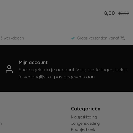
jken
Bekijken
8,00
15,99
8,00
15,99
-3 werkdagen
Gratis verzenden vanaf 75,-
Mijn account
Snel regelen in je account. Volg bestellingen, bekijk
je verlanglijst of pas gegevens aan.
t
Categorieën
Meisjeskleding
n
Jongenskleding
Koopjeshoek