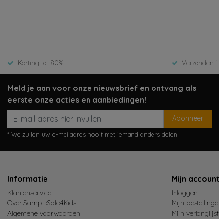
Bekijken
Beki
15,99
12,50
24,99
Korting tot 80%
Verzenden 1
Meld je aan voor onze nieuwsbrief en ontvang als
eerste onze acties en aanbiedingen!
Abonneer
* We zullen uw e-mailadres nooit met iemand anders delen.
Informatie
Mijn accoun
Klantenservice
Inloggen
Over SampleSale4Kids
Mijn bestellinge
Algemene voorwaarden
Mijn verlanglijst