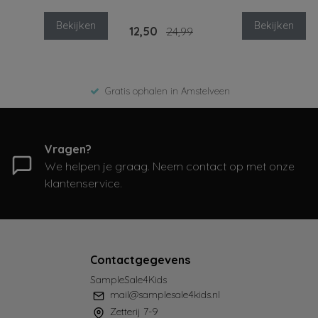
Bekijken
Bekijken
12,50
24,99
Gratis ophalen in Amstelveen
Vragen?
We helpen je graag. Neem contact op met onze
klantenservice.
Contactgegevens
SampleSale4Kids
mail@samplesale4kids.nl
Zetterij 7-9