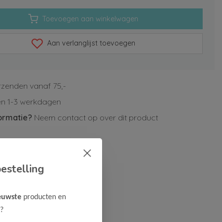
Toevoegen aan winkelwagen
Aan verlanglijst toevoegen
rzenden vanaf 75,-
n 1-3 werkdagen
ormatie?
Neem contact op over dit product
estelling
euwste
producten en
?