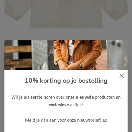
Dirkje
-50%
10% korting op je bestelling
Dirkje Meisjes Blouse
11,50
22,99
Wil je als eerste horen over onze
nieuwste
producten en
exclusieve
acties?
Maak een keuze:
56
80
86
92
98
💌
Meld je dan aan voor onze nieuwsbrief!