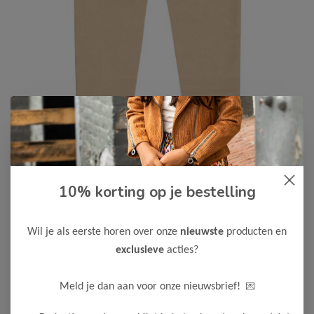
Dirkje
-50%
10% korting op je bestelling
Dirkje Meisjes Broek
8,50
16,99
Wil je als eerste horen over onze
nieuwste
producten en
exclusieve
acties?
Maak een keuze:
98
💌
Meld je dan aan voor onze nieuwsbrief!