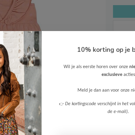
10% korting op je b
Gratis ve
Verzende
Wil je als eerste horen over onze
ni
Meer inf
exclusieve
acties
Meld je dan aan voor onze n
👉
De kortingscode verschijnt in het vo
de e-mail).
Afbeelding vergroten