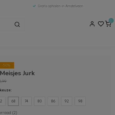
Gratis ophalen in Amstelveen
0
-50%
 Meisjes Jurk
2,99
keuze:
2
68
74
80
86
92
98
rraad (2)