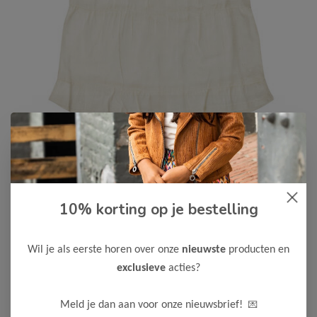
Dirkje
-50%
Dirkje Meisjes Jurk & Hoofdband
10% korting op je bestelling
12,50
24,99
Wil je als eerste horen over onze
nieuwste
producten en
Maak een keuze:
exclusieve
acties?
56
62
68
74
80
86
92
💌
Meld je dan aan voor onze nieuwsbrief!
98