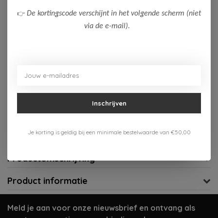
👉
De kortingscode verschijnt in het volgende scherm (niet
Op voorraad (1)
via de e-mail).
Toevoegen aan winkelwagen
Aan verlanglijst toevoegen
Inschrijven
Gratis verzenden vanaf 75,-
Verzenden 1-3 werkdagen
Je korting is geldig bij een minimale bestelwaarde van €50,00
Meer informatie?
Neem contact op over dit product
Productomschrijving
Product informatie
Meld je aan voor onze nieuwsbrief en ontvang als