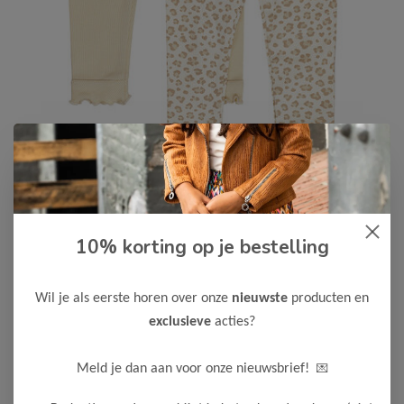
Dirkje
-50%
10% korting op je bestelling
Dirkje Meisjes Legging 2-pack
7,50
14,99
Wil je als eerste horen over onze
nieuwste
producten en
exclusieve
acties?
Maak een keuze:
62
98
💌
Meld je dan aan voor onze nieuwsbrief!