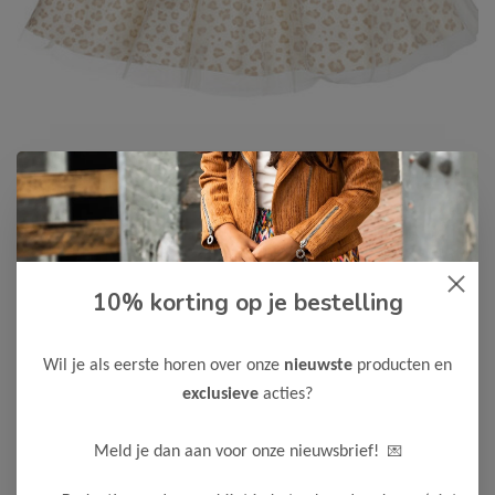
Dirkje
-50%
10% korting op je bestelling
Dirkje Meisjes Rok
9,00
17,99
Wil je als eerste horen over onze
nieuwste
producten en
exclusieve
acties?
Maak een keuze:
62
80
92
98
💌
Meld je dan aan voor onze nieuwsbrief!