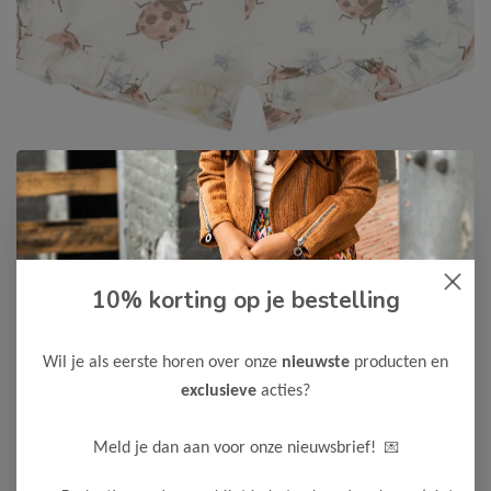
Dirkje
-50%
10% korting op je bestelling
Dirkje Meisjes Short
7,50
14,99
Wil je als eerste horen over onze
nieuwste
producten en
exclusieve
acties?
Maak een keuze:
62
80
86
💌
Meld je dan aan voor onze nieuwsbrief!