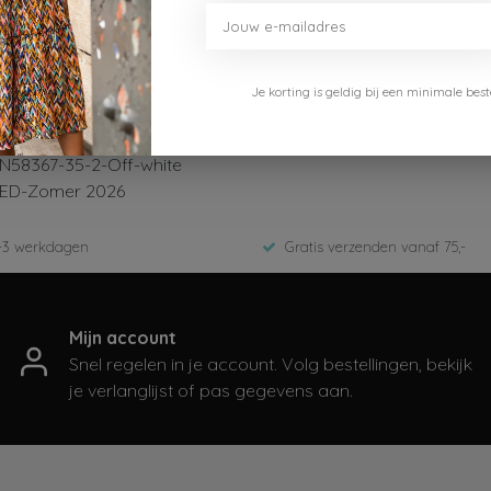
Je korting is geldig bij een minimale b
Dirkje
N58367-35-2-Off-white
ED-Zomer 2026
-3 werkdagen
Gratis verzenden vanaf 75,-
Mijn account
Snel regelen in je account. Volg bestellingen, bekijk
je verlanglijst of pas gegevens aan.