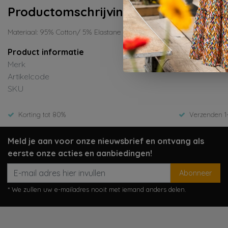
Productomschrijving
Materiaal: 95% Cotton/ 5% Elastane
Product informatie
Merk
Artikelcode
SKU
Korting tot 80%
Verzenden 1
Meld je aan voor onze nieuwsbrief en ontvang als
eerste onze acties en aanbiedingen!
Abonneer
* We zullen uw e-mailadres nooit met iemand anders delen.