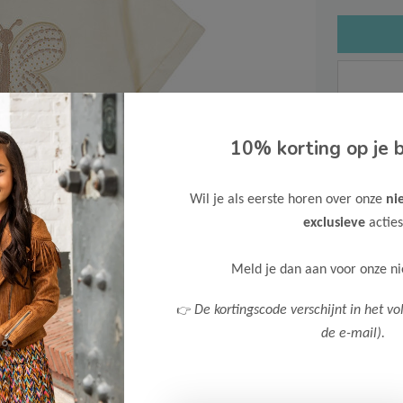
10% korting op je b
Gratis ve
Verzende
Wil je als eerste horen over onze
ni
Meer inf
exclusieve
acties
Meld je dan aan voor onze n
👉
De kortingscode verschijnt in het vo
de e-mail).
Afbeelding vergroten